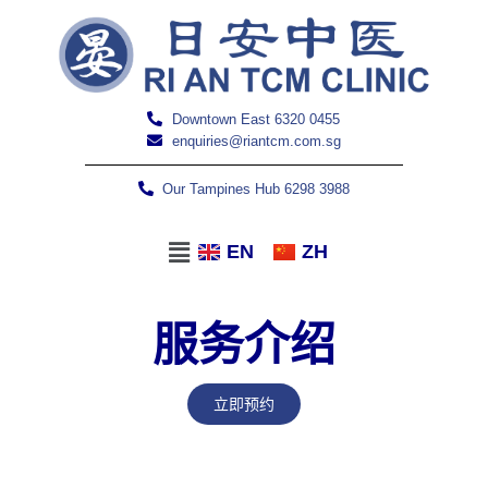
Downtown East 6320 0455
enquiries@riantcm.com.sg
Our Tampines Hub 6298 3988
EN
ZH
服务介绍
立即预约