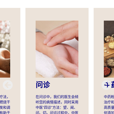
问诊
中
在问诊中，我们的医生会倾
疗法，
中药
听您的病情描述，同时采用
燃烧干
治疗
中医“四诊”方法：望、闻、
发和调
高质
问、切。问诊过程中，中医
有助于
何添